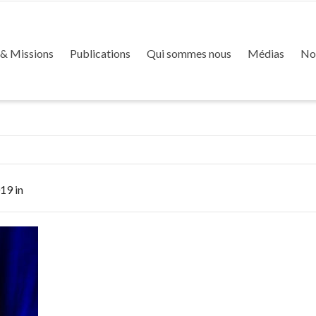
 & Missions
Publications
Qui sommes nous
Médias
No
019
in