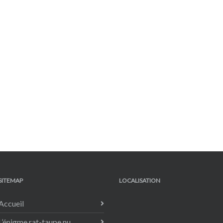
SITEMAP
LOCALISATION
Accueil
L’énigme rat-taupe nu